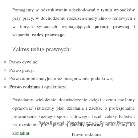
Pomagamy w odzyskiwaniu odszkodowań z tytułu wypadków
przy pracy, w dochodzeniu roszczeń emerytalno – rentowych i
porady prawnej
w innych sytuacjach wymagających
i
radcy prawnego.
wsparcia
Zakres usług prawnych:
Prawo cywilne,
Prawo pracy,
Prawo administracyjne oraz postępowanie podatkowe,
Prawo rodzinne
i opiekuńcze.
Posiadamy wieloletnie doświadczenie dzięki czemu możemy
opracować skuteczny plan działania i zadbać o profesjonalne
prowadzenie każdego sporu sądowego. Jeżeli zależy Państwu
Radca Rozwód - Kancelaria prawna Katowice Piotrowice
porady prawnej
na uzyskaniu profesjonalnej
zapraszamy do
kontaktu
.
Prawo rodzinne